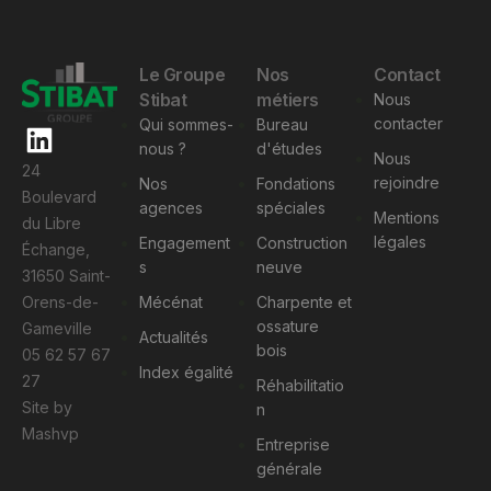
Le Groupe
Nos
Contact
Stibat
métiers
Nous
contacter
Qui sommes-
Bureau
nous ?
d'études
Nous
24
rejoindre
Nos
Fondations
Boulevard
agences
spéciales
Mentions
du Libre
légales
Engagement
Construction
Échange,
s
neuve
31650 Saint-
Orens-de-
Mécénat
Charpente et
ossature
Gameville
Actualités
bois
05 62 57 67
Index égalité
27
Réhabilitatio
Site by
n
Mashvp
Entreprise
générale