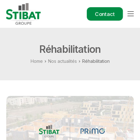
Contact
Le Groupe
Nos métiers
Réhabilitation
Nos filiales
Home
Nos actualités
Réhabilitation
Nos références
Nous rejoindre